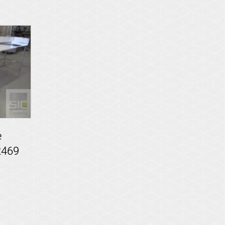
Voir les détails
e
2469