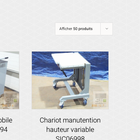
Afficher
50 produits
obile
Chariot manutention
494
hauteur variable
SIC06998