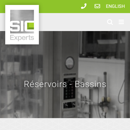
Passer
ENGLISH
au
contenu
Réservoirs - Bassins