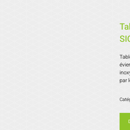
Ta
SI
Tabl
évie
inox
par 
Caté