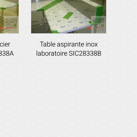
cier
Table aspirante inox
8338A
laboratoire SIC28338B
Voir les détails