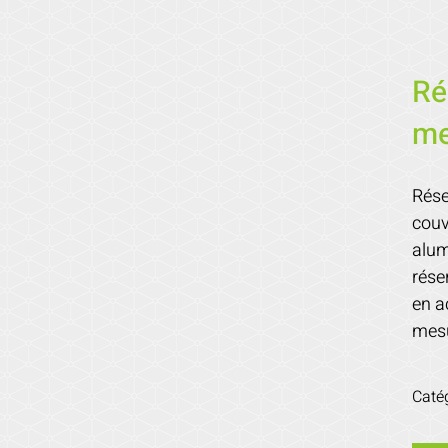
Ré
me
Rése
couv
alum
rése
en a
mesu
Caté