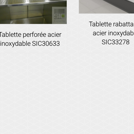
Tablette rabatta
acier inoxydab
Tablette perforée acier
SIC33278
inoxydable SIC30633
Voir les détails
Voir les détails