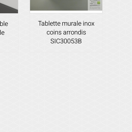
Tablette murale inox
ble
coins arrondis
le
SIC30053B
Voir les détails