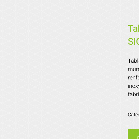
Ta
SI
Tabl
mura
renfo
inox
fabr
Caté