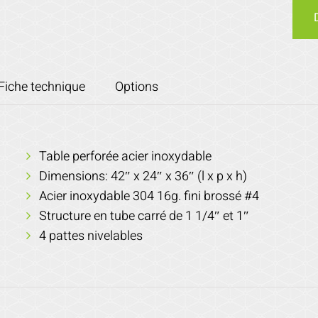
Fiche technique
Options
Table perforée acier inoxydable
Dimensions: 42″ x 24″ x 36″ (l x p x h)
Acier inoxydable 304 16g. fini brossé #4
Structure en tube carré de 1 1/4″ et 1″
4 pattes nivelables