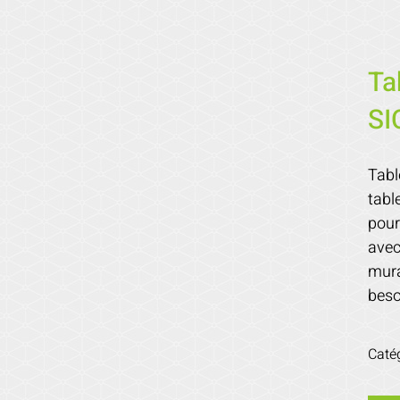
Ta
SI
Tabl
tabl
pour
avec
mura
beso
Caté