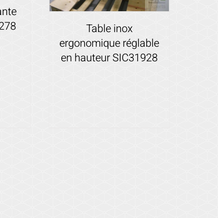
ante
3278
Table inox
ergonomique réglable
en hauteur SIC31928
Voir les détails