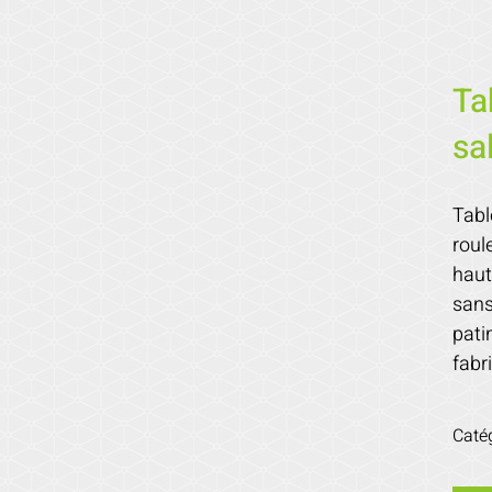
Ta
sa
Tabl
roul
haut
sans
pati
fabr
Caté