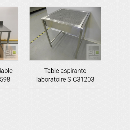
dable
Table aspirante
5598
laboratoire SIC31203
Voir les détails