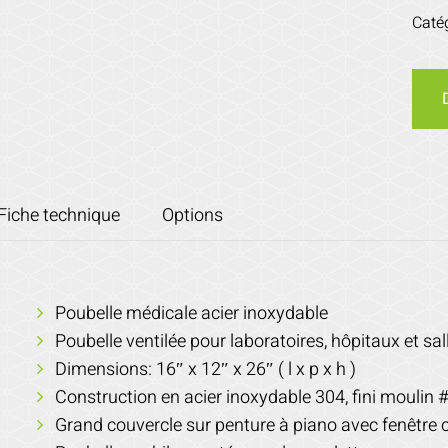
Caté
Fiche technique
Options
Poubelle médicale acier inoxydable
Poubelle ventilée pour laboratoires, hôpitaux et sa
Dimensions: 16″ x 12″ x 26″ ( l x p x h )
Construction en acier inoxydable 304, fini moulin 
Grand couvercle sur penture à piano avec fenêtre c