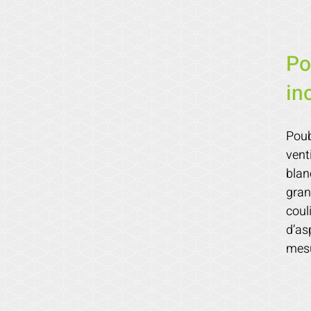
Po
in
Poub
vent
blan
gran
coul
d’as
mesu