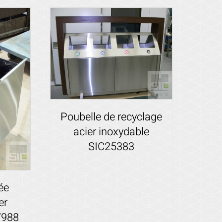
Poubelle de recyclage
acier inoxydable
SIC25383
Voir les détails
ée
er
7988