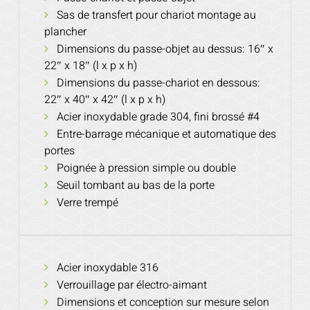
Sas de transfert pour chariot montage au
plancher
Dimensions du passe-objet au dessus: 16″ x
22″ x 18″ (l x p x h)
Dimensions du passe-chariot en dessous:
22″ x 40″ x 42″ (l x p x h)
Acier inoxydable grade 304, fini brossé #4
Entre-barrage mécanique et automatique des
portes
Poignée à pression simple ou double
Seuil tombant au bas de la porte
Verre trempé
Acier inoxydable 316
Verrouillage par électro-aimant
Dimensions et conception sur mesure selon