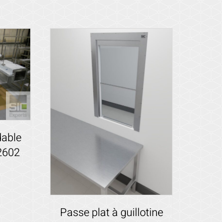
dable
2602
Passe plat à guillotine