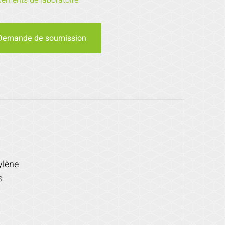
pements de laboratoire
Demande de soumission
ylène
s