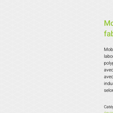
Mo
fa
Mobi
labo
poly
avec
avec
indu
selo
Caté