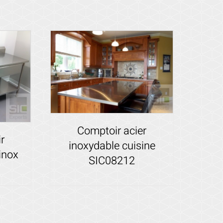
Comptoir acier
r
inoxydable cuisine
 inox
SIC08212
Voir les détails