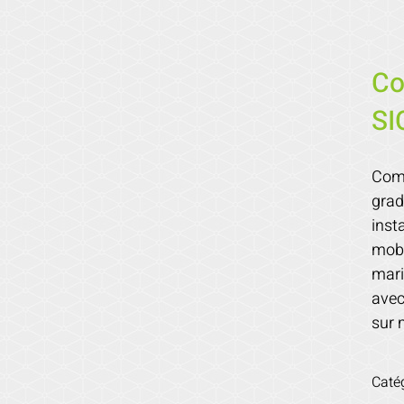
Co
SI
Comp
grad
inst
mobi
mari
avec
sur 
Caté