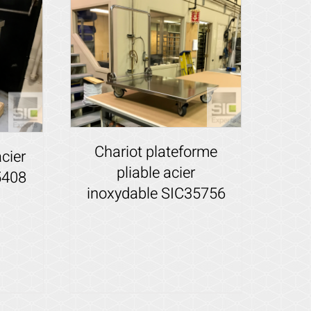
Chariot plateforme
cier
pliable acier
5408
inoxydable SIC35756
Voir les détails