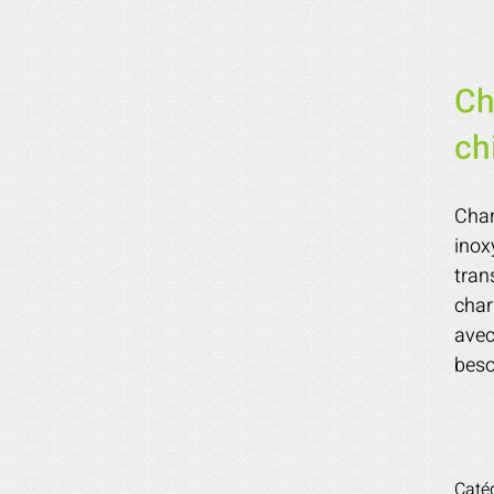
Ch
ch
Char
inox
tran
char
avec
beso
Caté