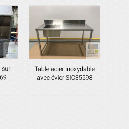
 sur
Table acier inoxydable
469
avec évier SIC35598
Voir les détails