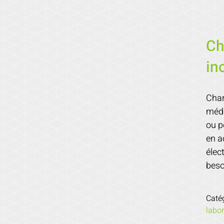
Ch
in
Char
médi
ou p
en a
élec
beso
Caté
labor