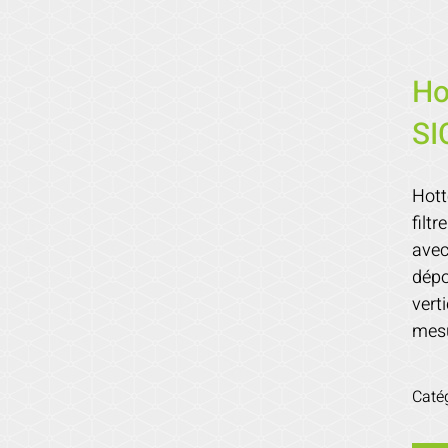
Ho
SI
Hott
filt
avec
dépo
vert
mesu
Caté