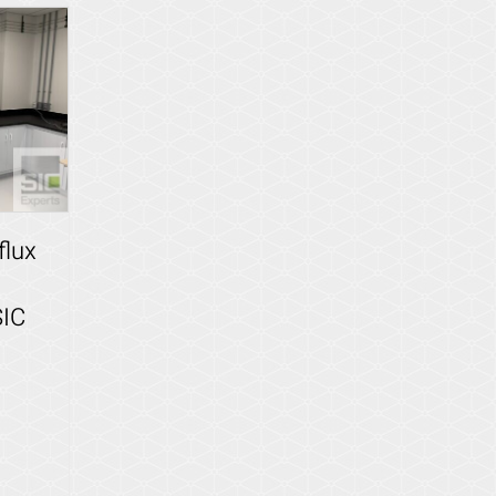
flux
SIC