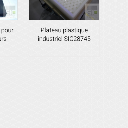
 pour
Plateau plastique
urs
industriel SIC28745
Voir les détails