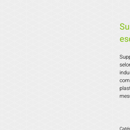
Su
es
Supp
selo
indu
comp
plas
mesu
Caté