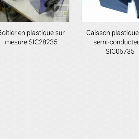
Boitier en plastique sur
Caisson plastique
mesure SIC28235
semi-conducte
SIC06735
Voir les détails
Voir les détails