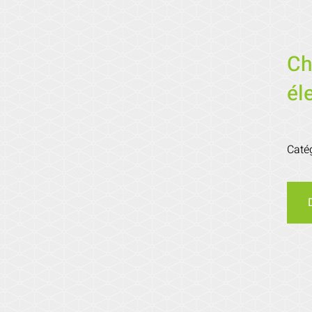
Ch
él
Caté