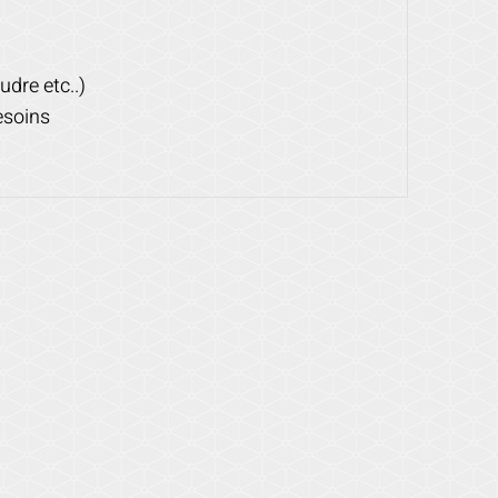
udre etc..)
esoins