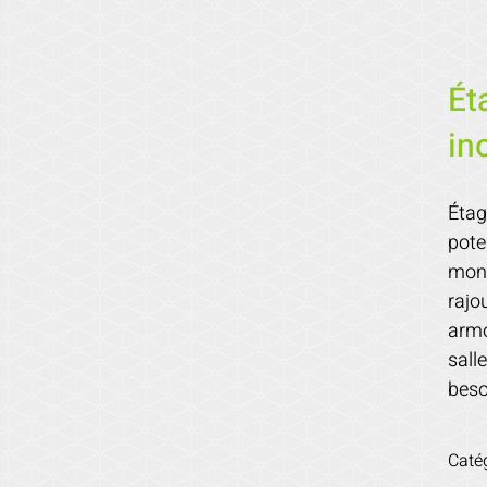
Ét
in
Étag
pote
mont
rajo
armo
sall
beso
Caté