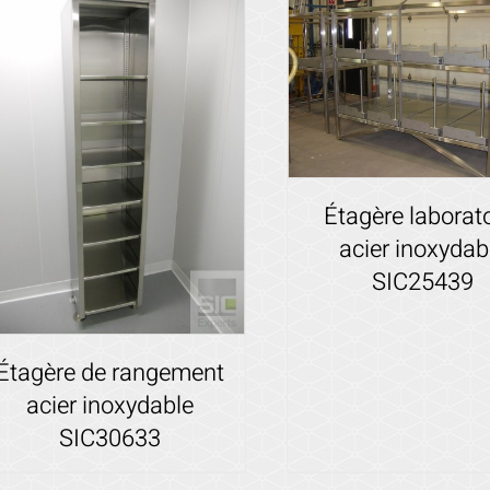
Étagère laborat
acier inoxydab
SIC25439
Voir les détails
Étagère de rangement
acier inoxydable
SIC30633