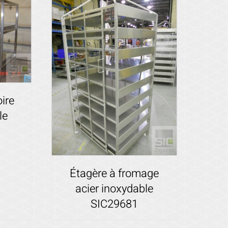
oire
le
Étagère à fromage
acier inoxydable
SIC29681