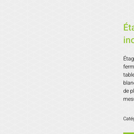
Ét
in
Étag
ferm
tabl
blan
de p
mesu
Caté