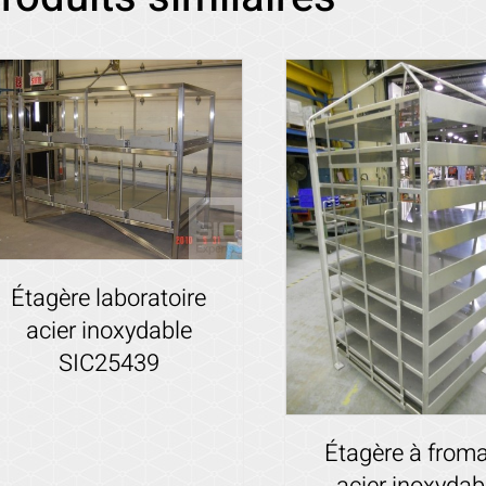
Étagère laboratoire
acier inoxydable
SIC25439
Voir les détails
Étagère à from
acier inoxydab