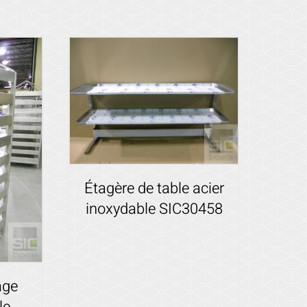
Étagère de table acier
inoxydable SIC30458
Voir les détails
age
le